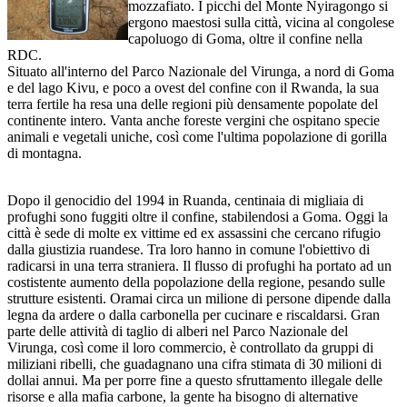
mozzafiato. I picchi del Monte Nyiragongo si
ergono maestosi sulla città, vicina al congolese
capoluogo di Goma, oltre il confine nella
RDC.
Situato all'interno del Parco Nazionale del Virunga, a nord di Goma
e del lago Kivu, e poco a ovest del confine con il Rwanda, la sua
terra fertile ha resa una delle regioni più densamente popolate del
continente intero. Vanta anche foreste vergini che ospitano specie
animali e vegetali uniche, così come l'ultima popolazione di gorilla
di montagna.
Dopo il genocidio del 1994 in Ruanda, centinaia di migliaia di
profughi sono fuggiti oltre il confine, stabilendosi a Goma. Oggi la
città è sede di molte ex vittime ed ex assassini che cercano rifugio
dalla giustizia ruandese. Tra loro hanno in comune l'obiettivo di
radicarsi in una terra straniera. Il flusso di profughi ha portato ad un
costistente aumento della popolazione della regione, pesando sulle
strutture esistenti. Oramai circa un milione di persone dipende dalla
legna da ardere o dalla carbonella per cucinare e riscaldarsi. Gran
parte delle attività di taglio di alberi nel Parco Nazionale del
Virunga, così come il loro commercio, è controllato da gruppi di
miliziani ribelli, che guadagnano una cifra stimata di 30 milioni di
dollai annui. Ma per porre fine a questo sfruttamento illegale delle
risorse e alla mafia carbone, la gente ha bisogno di alternative