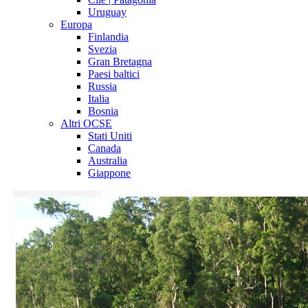
Uruguay
Europa
Finlandia
Svezia
Gran Bretagna
Paesi baltici
Russia
Italia
Bosnia
Altri OCSE
Stati Uniti
Canada
Australia
Giappone