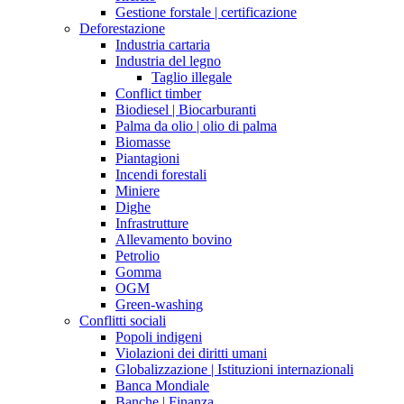
Gestione forstale | certificazione
Deforestazione
Industria cartaria
Industria del legno
Taglio illegale
Conflict timber
Biodiesel | Biocarburanti
Palma da olio | olio di palma
Biomasse
Piantagioni
Incendi forestali
Miniere
Dighe
Infrastrutture
Allevamento bovino
Petrolio
Gomma
OGM
Green-washing
Conflitti sociali
Popoli indigeni
Violazioni dei diritti umani
Globalizzazione | Istituzioni internazionali
Banca Mondiale
Banche | Finanza