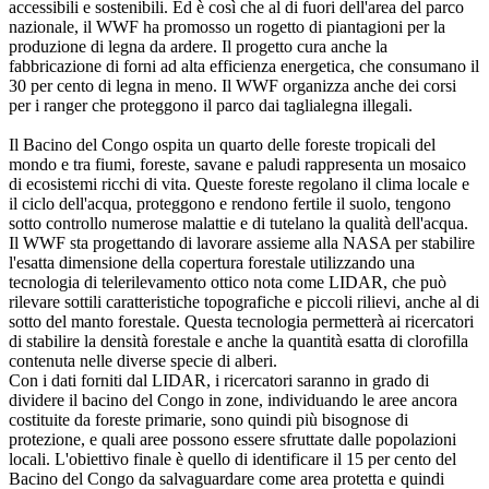
accessibili e sostenibili. Ed è così che al di fuori dell'area del parco
nazionale, il WWF ha promosso un rogetto di piantagioni per la
produzione di legna da ardere. Il progetto cura anche la
fabbricazione di forni ad alta efficienza energetica, che consumano il
30 per cento di legna in meno. Il WWF organizza anche dei corsi
per i ranger che proteggono il parco dai taglialegna illegali.
Il Bacino del Congo ospita un quarto delle foreste tropicali del
mondo e tra fiumi, foreste, savane e paludi rappresenta un mosaico
di ecosistemi ricchi di vita. Queste foreste regolano il clima locale e
il ciclo dell'acqua, proteggono e rendono fertile il suolo, tengono
sotto controllo numerose malattie e di tutelano la qualità dell'acqua.
Il WWF sta progettando di lavorare assieme alla NASA per stabilire
l'esatta dimensione della copertura forestale utilizzando una
tecnologia di telerilevamento ottico nota come LIDAR, che può
rilevare sottili caratteristiche topografiche e piccoli rilievi, anche al di
sotto del manto forestale. Questa tecnologia permetterà ai ricercatori
di stabilire la densità forestale e anche la quantità esatta di clorofilla
contenuta nelle diverse specie di alberi.
Con i dati forniti dal LIDAR, i ricercatori saranno in grado di
dividere il bacino del Congo in zone, individuando le aree ancora
costituite da foreste primarie, sono quindi più bisognose di
protezione, e quali aree possono essere sfruttate dalle popolazioni
locali. L'obiettivo finale è quello di identificare il 15 per cento del
Bacino del Congo da salvaguardare come area protetta e quindi