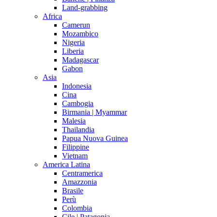
Land-grabbing
Africa
Camerun
Mozambico
Nigeria
Liberia
Madagascar
Gabon
Asia
Indonesia
Cina
Cambogia
Birmania | Myammar
Malesia
Thailandia
Papua Nuova Guinea
Filippine
Vietnam
America Latina
Centramerica
Amazzonia
Brasile
Perù
Colombia
Cile | Patagonia