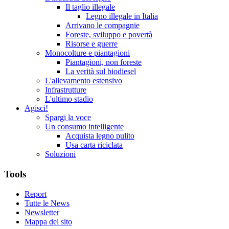
Il taglio illegale
Legno illegale in Italia
Arrivano le compagnie
Foreste, sviluppo e povertà
Risorse e guerre
Monocolture e piantagioni
Piantagioni, non foreste
La verità sul biodiesel
L'allevamento estensivo
Infrastrutture
L'ultimo stadio
Agisci!
Spargi la voce
Un consumo intelligente
Acquista legno pulito
Usa carta riciclata
Soluzioni
Tools
Report
Tutte le News
Newsletter
Mappa del sito