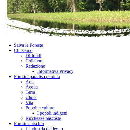
Salva le Foreste
Chi siamo
Diffondi
Collabora
Redazione
Informativa Privacy
Foreste: paradiso perduto
Aria
Acqua
Terra
Clima
Vita
Popoli e culture
I popoli indigeni
Ricchezze nascoste
Foreste a rischio
L'industria del legno