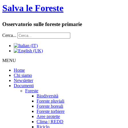
Salva le Foreste
Osservatorio sulle foreste primarie
Cerca...
MENU
Home
Chi siamo
Newsletter
Documenti
Foreste
Biodiversità
Foreste pluviali
Foreste boreali
Foreste torbiere
Aree protette
Clima | REDD
Riciclo