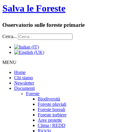
Salva le Foreste
Osservatorio sulle foreste primarie
Cerca...
MENU
Home
Chi siamo
Newsletter
Documenti
Foreste
Biodiversità
Foreste pluviali
Foreste boreali
Foreste torbiere
Aree protette
Clima | REDD
Riciclo