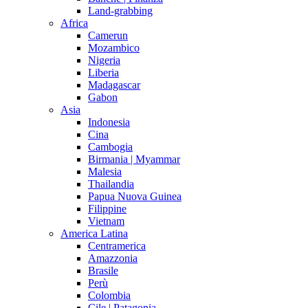
Land-grabbing
Africa
Camerun
Mozambico
Nigeria
Liberia
Madagascar
Gabon
Asia
Indonesia
Cina
Cambogia
Birmania | Myammar
Malesia
Thailandia
Papua Nuova Guinea
Filippine
Vietnam
America Latina
Centramerica
Amazzonia
Brasile
Perù
Colombia
Cile | Patagonia