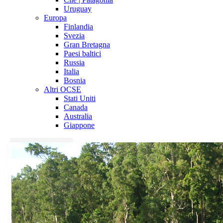
Uruguay
Europa
Finlandia
Svezia
Gran Bretagna
Paesi baltici
Russia
Italia
Bosnia
Altri OCSE
Stati Uniti
Canada
Australia
Giappone