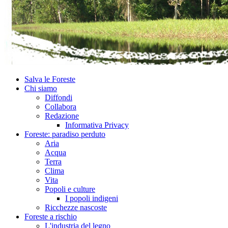
Salva le Foreste
Chi siamo
Diffondi
Collabora
Redazione
Informativa Privacy
Foreste: paradiso perduto
Aria
Acqua
Terra
Clima
Vita
Popoli e culture
I popoli indigeni
Ricchezze nascoste
Foreste a rischio
L'industria del legno