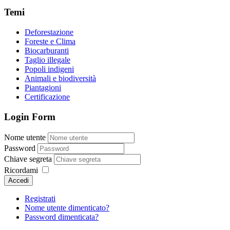
Temi
Deforestazione
Foreste e Clima
Biocarburanti
Taglio illegale
Popoli indigeni
Animali e biodiversità
Piantagioni
Certificazione
Login Form
Nome utente
Password
Chiave segreta
Ricordami
Accedi
Registrati
Nome utente dimenticato?
Password dimenticata?