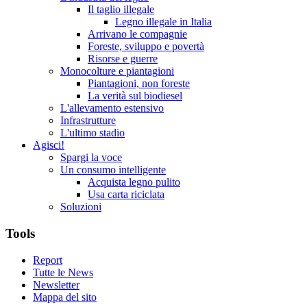
Il taglio illegale
Legno illegale in Italia
Arrivano le compagnie
Foreste, sviluppo e povertà
Risorse e guerre
Monocolture e piantagioni
Piantagioni, non foreste
La verità sul biodiesel
L'allevamento estensivo
Infrastrutture
L'ultimo stadio
Agisci!
Spargi la voce
Un consumo intelligente
Acquista legno pulito
Usa carta riciclata
Soluzioni
Tools
Report
Tutte le News
Newsletter
Mappa del sito