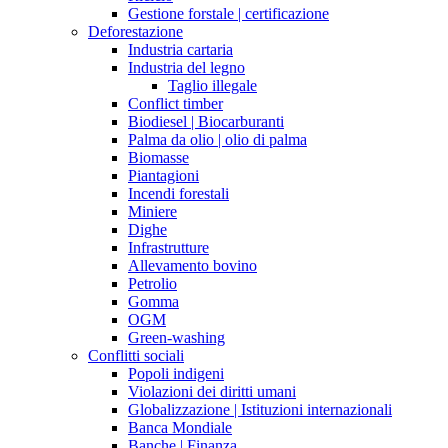
Gestione forstale | certificazione
Deforestazione
Industria cartaria
Industria del legno
Taglio illegale
Conflict timber
Biodiesel | Biocarburanti
Palma da olio | olio di palma
Biomasse
Piantagioni
Incendi forestali
Miniere
Dighe
Infrastrutture
Allevamento bovino
Petrolio
Gomma
OGM
Green-washing
Conflitti sociali
Popoli indigeni
Violazioni dei diritti umani
Globalizzazione | Istituzioni internazionali
Banca Mondiale
Banche | Finanza