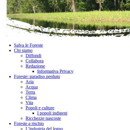
Salva le Foreste
Chi siamo
Diffondi
Collabora
Redazione
Informativa Privacy
Foreste: paradiso perduto
Aria
Acqua
Terra
Clima
Vita
Popoli e culture
I popoli indigeni
Ricchezze nascoste
Foreste a rischio
L'industria del legno