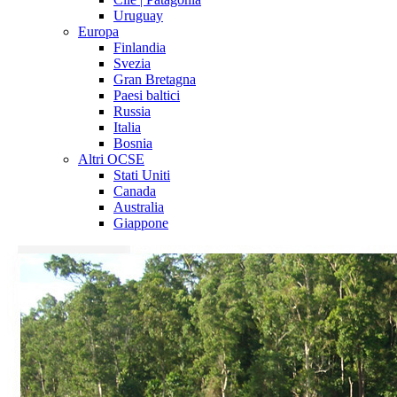
Uruguay
Europa
Finlandia
Svezia
Gran Bretagna
Paesi baltici
Russia
Italia
Bosnia
Altri OCSE
Stati Uniti
Canada
Australia
Giappone