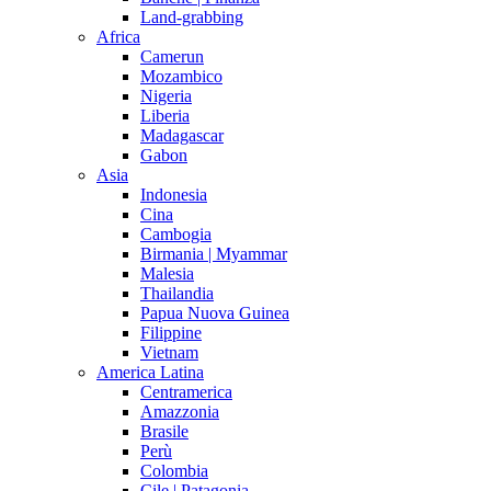
Land-grabbing
Africa
Camerun
Mozambico
Nigeria
Liberia
Madagascar
Gabon
Asia
Indonesia
Cina
Cambogia
Birmania | Myammar
Malesia
Thailandia
Papua Nuova Guinea
Filippine
Vietnam
America Latina
Centramerica
Amazzonia
Brasile
Perù
Colombia
Cile | Patagonia