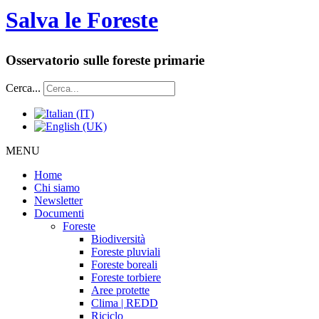
Salva le Foreste
Osservatorio sulle foreste primarie
Cerca...
MENU
Home
Chi siamo
Newsletter
Documenti
Foreste
Biodiversità
Foreste pluviali
Foreste boreali
Foreste torbiere
Aree protette
Clima | REDD
Riciclo