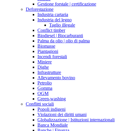
Gestione forstale | certificazione
Deforestazione
Industria cartaria
Industria del legno
Taglio illegale
Conflict timber
Biodiesel | Biocarburanti
Palma da olio | olio di palma
Biomasse
Piantagioni
Incendi forestali
Miniere
Dighe
Infrastrutture
Allevamento bovino
Petrolio
Gomma
OGM
Green-washing
Conflitti sociali
Popoli indigeni
Violazioni dei diritti umani
Globalizzazione | Istituzioni internazionali
Banca Mondiale
Banche | Finanza