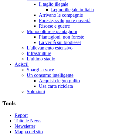
Il taglio illegale
Legno illegale in Italia
Arrivano le compagnie
Foreste, sviluppo e povertà
Risorse e guerre
Monocolture e piantagioni
Piantagioni, non foreste
La verità sul biodiesel
L'allevamento estensivo
Infrastrutture
L'ultimo stadio
Agisci!
Spargi la voce
Un consumo intelligente
Acquista legno pulito
Usa carta riciclata
Soluzioni
Tools
Report
Tutte le News
Newsletter
Mappa del sito