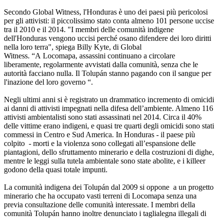
Secondo Global Witness, l'Honduras è uno dei paesi più pericolosi
per gli attivisti: il piccolissimo stato conta almeno 101 persone uccise
tra il 2010 e il 2014. "I membri delle comunità indigene
dell'Honduras vengono uccisi perché osano difendere dei loro diritti
nella loro terra", spiega Billy Kyte, di Global
Witness. “A Locomapa, assassini continuano a circolare
liberamente, regolarmente avvistati dalla comunità, senza che le
autorità facciano nulla. Il Tolupán stanno pagando con il sangue per
l'inazione del loro governo “.
Negli ultimi anni si è registrato un drammatico incremento di omicidi
ai danni di attivisti impegnati nella difesa dell’ambiente. Almeno 116
attivisti ambientalisti sono stati assassinati nel 2014. Circa il 40%
delle vittime erano indigeni, e quasi tre quarti degli omicidi sono stati
commessi in Centro e Sud America. In Honduras - il paese più
colpito - morti e la violenza sono collegati all’espansione delle
piantagioni, dello sfruttamento minerario e della costruzioni di dighe,
mentre le leggi sulla tutela ambientale sono state abolite, e i killeer
godono della quasi totale impunti.
La comunità indigena dei Tolupán dal 2009 si oppone a un progetto
minerario che ha occupato vasti terreni di Locomapa senza una
previa consultazione delle comunità interessate. I membri della
comunità Tolupán hanno inoltre denunciato i taglialegna illegali di