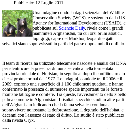
Pubblicato: 12 Luglio 2011
Una indagine condotta dagli scienziati del Wildlife
Conservation Society (WCS), e sostenuto dalla US
Agency for International Development (USAID), e
pubblicata sul
Sciencie Daily
, rivela come i grandi
mammiferi Afghanistan, tra cui orsi bruni asiatici,
lupi grigi, capre del Markhor, leopardi e gatti
selvatici siano sopravvissuti in parti del paese dopo anni di conflitto.
Il team di ricerca ha utilizzato telecamere nascoste e analisi del DNA
per identificare la presenza di fauna selvatica nella tormentata
provincia orientale di Nuristan, in seguito al dopo il conflitto armato
che si protrae ormai dal 1977. Le indagini, condotte tra il 2006 e il
2009, coprono una superficie di 1.100 chilometri quadrati, e hanno
confermato la presenza di numerose specie importanti tra le foreste
montane latifoglie e conifere. Tra queste, l'avvistamento dello zibetto
palma comune in Afghanistan. I risultati specchio studi in altre parti
dell'Afghanistan indicando che la fauna selvatica continua a
sopravvivere nonostante la deforestazione, il degrado dell'habitat, e
decenni con l'assenza di stato di diritto. Lo studio è stato pubblicato
dalla rivista Oryx.