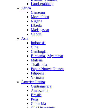
Land-grabbing
Africa
Camerun
Mozambico
Nigeria
Liberia
Madagascar
Gabon
Asia
Indonesia
Cina
Cambogia
Birmania | Myammar
Malesia
Thailandia
Papua Nuova Guinea
Filippine
Vietnam
America Latina
Centramerica
Amazzonia
Brasile
Perù
Colombia
Cile | Patagonia