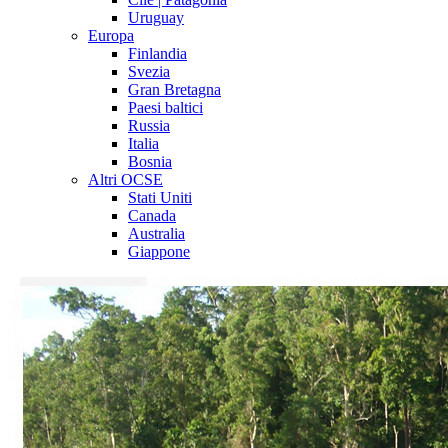
Uruguay
Europa
Finlandia
Svezia
Gran Bretagna
Paesi baltici
Russia
Italia
Bosnia
Altri OCSE
Stati Uniti
Canada
Australia
Giappone