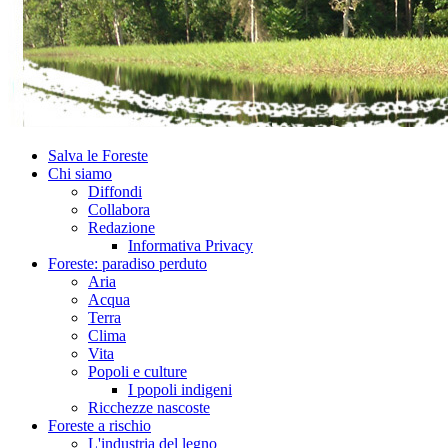
Salva le Foreste
Chi siamo
Diffondi
Collabora
Redazione
Informativa Privacy
Foreste: paradiso perduto
Aria
Acqua
Terra
Clima
Vita
Popoli e culture
I popoli indigeni
Ricchezze nascoste
Foreste a rischio
L'industria del legno