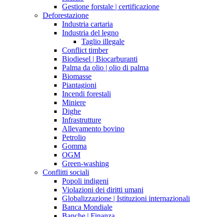
Gestione forstale | certificazione
Deforestazione
Industria cartaria
Industria del legno
Taglio illegale
Conflict timber
Biodiesel | Biocarburanti
Palma da olio | olio di palma
Biomasse
Piantagioni
Incendi forestali
Miniere
Dighe
Infrastrutture
Allevamento bovino
Petrolio
Gomma
OGM
Green-washing
Conflitti sociali
Popoli indigeni
Violazioni dei diritti umani
Globalizzazione | Istituzioni internazionali
Banca Mondiale
Banche | Finanza