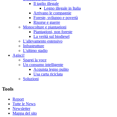
Il taglio illegale
Legno illegale in Italia
Arrivano le compagnie
Foreste, sviluppo e povertà
Risorse e guerre
Monocolture e piantagioni
Piantagioni, non foreste
La verità sul biodiesel
L'allevamento estensivo
Infrastrutture
L'ultimo stadio
Agisci!
Spargi la voce
Un consumo intelligente
Acquista legno pulito
Usa carta riciclata
Soluzioni
Tools
Report
Tutte le News
Newsletter
Mappa del sito