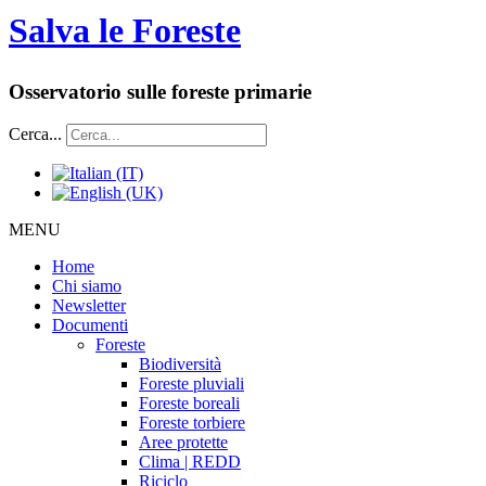
Salva le Foreste
Osservatorio sulle foreste primarie
Cerca...
MENU
Home
Chi siamo
Newsletter
Documenti
Foreste
Biodiversità
Foreste pluviali
Foreste boreali
Foreste torbiere
Aree protette
Clima | REDD
Riciclo