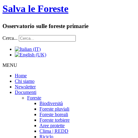
Salva le Foreste
Osservatorio sulle foreste primarie
Cerca...
MENU
Home
Chi siamo
Newsletter
Documenti
Foreste
Biodiversità
Foreste pluviali
Foreste boreali
Foreste torbiere
Aree protette
Clima | REDD
Riciclo