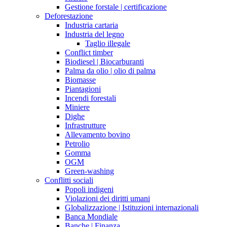
Gestione forstale | certificazione
Deforestazione
Industria cartaria
Industria del legno
Taglio illegale
Conflict timber
Biodiesel | Biocarburanti
Palma da olio | olio di palma
Biomasse
Piantagioni
Incendi forestali
Miniere
Dighe
Infrastrutture
Allevamento bovino
Petrolio
Gomma
OGM
Green-washing
Conflitti sociali
Popoli indigeni
Violazioni dei diritti umani
Globalizzazione | Istituzioni internazionali
Banca Mondiale
Banche | Finanza