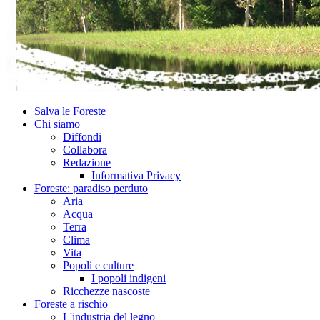
Salva le Foreste
Chi siamo
Diffondi
Collabora
Redazione
Informativa Privacy
Foreste: paradiso perduto
Aria
Acqua
Terra
Clima
Vita
Popoli e culture
I popoli indigeni
Ricchezze nascoste
Foreste a rischio
L'industria del legno