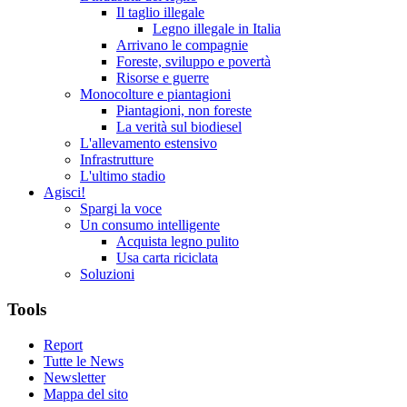
Il taglio illegale
Legno illegale in Italia
Arrivano le compagnie
Foreste, sviluppo e povertà
Risorse e guerre
Monocolture e piantagioni
Piantagioni, non foreste
La verità sul biodiesel
L'allevamento estensivo
Infrastrutture
L'ultimo stadio
Agisci!
Spargi la voce
Un consumo intelligente
Acquista legno pulito
Usa carta riciclata
Soluzioni
Tools
Report
Tutte le News
Newsletter
Mappa del sito