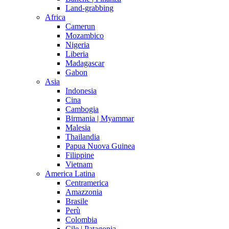
Land-grabbing
Africa
Camerun
Mozambico
Nigeria
Liberia
Madagascar
Gabon
Asia
Indonesia
Cina
Cambogia
Birmania | Myammar
Malesia
Thailandia
Papua Nuova Guinea
Filippine
Vietnam
America Latina
Centramerica
Amazzonia
Brasile
Perù
Colombia
Cile | Patagonia