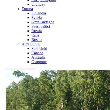
Uruguay
Europa
Finlandia
Svezia
Gran Bretagna
Paesi baltici
Russia
Italia
Bosnia
Altri OCSE
Stati Uniti
Canada
Australia
Giappone