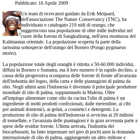
Pubblicato: 16 Aprile 2009
Un team di ricercatori guidato da Erik Meijaard,
dell'associazione The Nature Conservancy (TNC), ha
individuato e catalogato 219 nidi di orango, che
suggeriscono una popolazione di oltre mille individui nel
cuore della foresta di Sangkulirang, nell'area montuosa del
Kalimantan orientale. La popolazione scoperta fa parte della
rarissima sottospecie dell'orango del Borneo (Pongo pygmaeus
morio).
La popolazione totale degli oranghi è ridotta a 50-60.000 individui,
diffusi in Borneo e Sumatra, ma il loro numero è in rapido declino, a
causa della progressiva scomparsa delle foreste di fronte all'avanzata
dell'industria del legno, della carta e delle piantagioni di palma da
olio. Negli ultimi anni l'Indonesia è diventato il principale produttore
mondiale di olio di palma, soppiantando la Malesia. Oltre
all'impiego alimentare come olio da cucina l'olio di palma è un
ingrediente di molti prodotti confezionati, dalle merendine, ai cibi
per animali domestici, ai gelati, a cosmetici e detergenti. La
produzione di olio di palma dell'Indonesia si avvicina ai 20 milioni
di tonnellate, e l'avanzata delle piantagioni è in gran avvenuta parte a
spese delle residue foreste. Ultima arrivata, l'industria dei
biocarburanti, ha fatto impennare nel giro di pochi anni la domanda
internazionale di olio di palma, aggiungendo un altro milione e