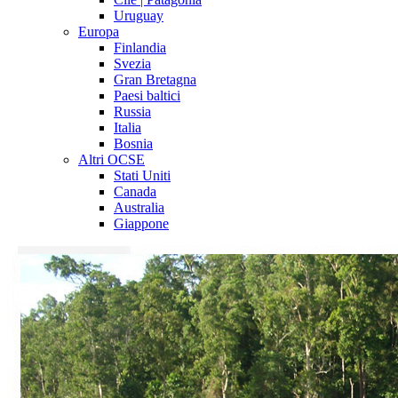
Uruguay
Europa
Finlandia
Svezia
Gran Bretagna
Paesi baltici
Russia
Italia
Bosnia
Altri OCSE
Stati Uniti
Canada
Australia
Giappone