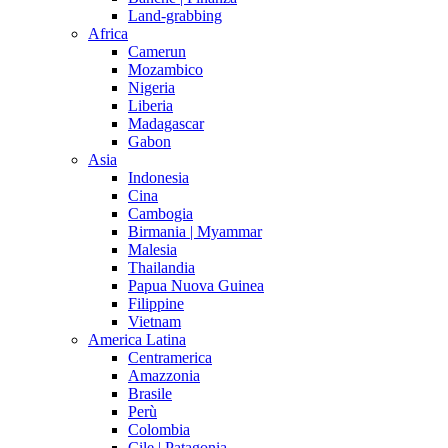
Land-grabbing
Africa
Camerun
Mozambico
Nigeria
Liberia
Madagascar
Gabon
Asia
Indonesia
Cina
Cambogia
Birmania | Myammar
Malesia
Thailandia
Papua Nuova Guinea
Filippine
Vietnam
America Latina
Centramerica
Amazzonia
Brasile
Perù
Colombia
Cile | Patagonia