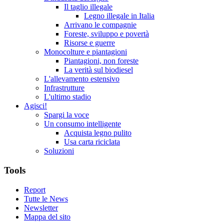
Il taglio illegale
Legno illegale in Italia
Arrivano le compagnie
Foreste, sviluppo e povertà
Risorse e guerre
Monocolture e piantagioni
Piantagioni, non foreste
La verità sul biodiesel
L'allevamento estensivo
Infrastrutture
L'ultimo stadio
Agisci!
Spargi la voce
Un consumo intelligente
Acquista legno pulito
Usa carta riciclata
Soluzioni
Tools
Report
Tutte le News
Newsletter
Mappa del sito