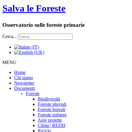
Salva le Foreste
Osservatorio sulle foreste primarie
Cerca...
MENU
Home
Chi siamo
Newsletter
Documenti
Foreste
Biodiversità
Foreste pluviali
Foreste boreali
Foreste torbiere
Aree protette
Clima | REDD
Riciclo