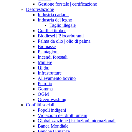
Gestione forstale | certificazione
Deforestazione
Industria cartaria
Industria del legno
Taglio illegale
Conflict timber
Biodiesel | Biocarburanti
Palma da olio | olio di palma
Biomasse
Piantagioni
Incendi forestali
Miniere
Dighe
Infrastrutture
Allevamento bovino
Petrolio
Gomma
OGM
Green-washing
Conflitti sociali
Popoli indigeni
Violazioni dei diritti umani
Globalizzazione | Istituzioni internazionali
Banca Mondiale
Banche | Finanza