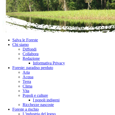
Salva le Foreste
Chi siamo
Diffondi
Collabora
Redazione
Informativa Privacy
Foreste: paradiso perduto
Aria
Acqua
Terra
Clima
Vita
Popoli e culture
I popoli indigeni
Ricchezze nascoste
Foreste a rischio
L'industria del legno